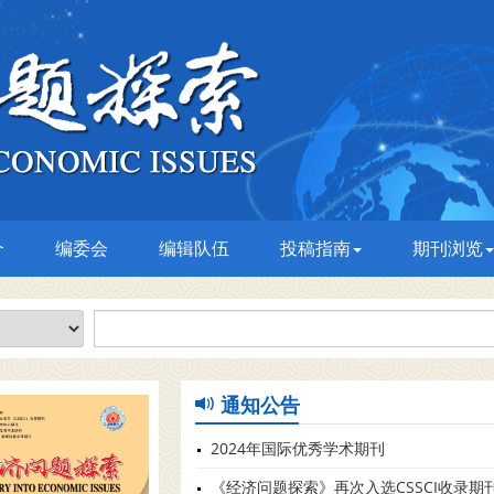
介
编委会
编辑队伍
投稿指南
期刊浏览
通知公告
2024年国际优秀学术期刊
《经济问题探索》再次入选CSSCI收录期