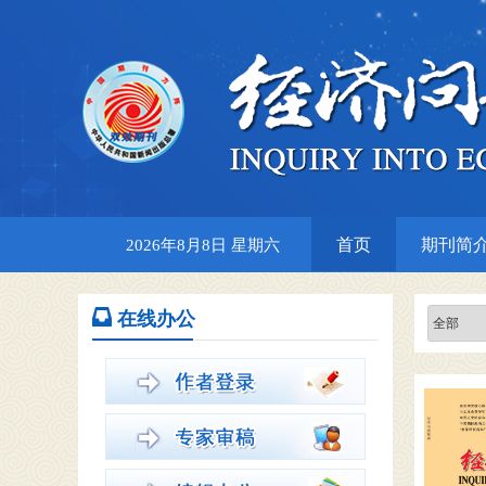
首页
期刊简
2026年8月8日 星期六
在线办公