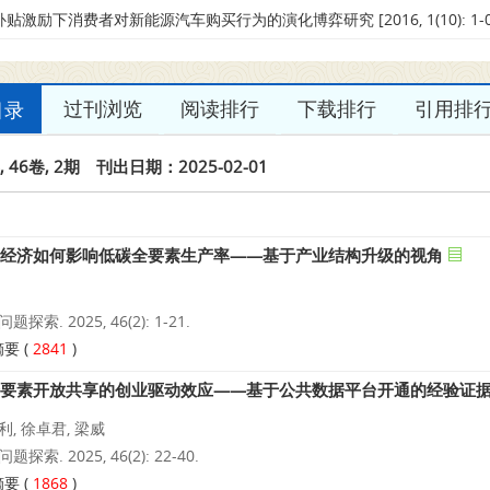
补贴激励下消费者对新能源汽车购买行为的演化博弈研究
[2016, 1(10): 1-0
过刊浏览
阅读排行
下载排行
引用排
目录
, 46卷, 2期 刊出日期：2025-02-01
经济如何影响低碳全要素生产率
——基于产业结构升级的视角
题探索. 2025, 46(2): 1-21.
摘要
(
2841
)
要素开放共享的创业驱动效应
——
基于公共数据平台开通的经验证
利, 徐卓君, 梁威
题探索. 2025, 46(2): 22-40.
摘要
(
1868
)