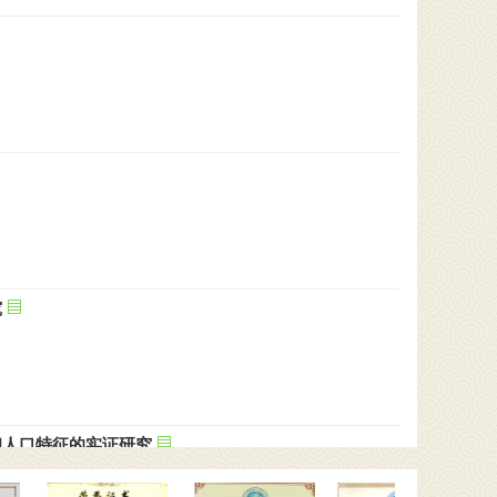
究
和人口特征的实证研究