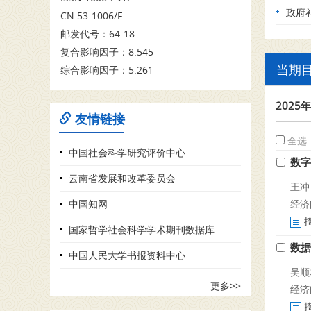
政府
CN 53-1006/F
邮发代号：64-18
复合影响因子：8.545
当期
综合影响因子：5.261
2025年
友情链接
全选
中国社会科学研究评价中心
数字
云南省发展和改革委员会
王冲
中国知网
经济问
国家哲学社会科学学术期刊数据库
数据
中国人民大学书报资料中心
吴顺
更多>>
经济问